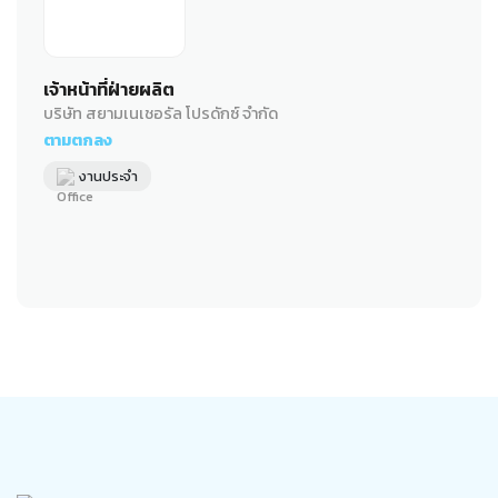
เจ้าหน้าที่ฝ่ายผลิต
บริษัท สยามเนเชอรัล โปรดักซ์ จำกัด
ตามตกลง
งานประจำ