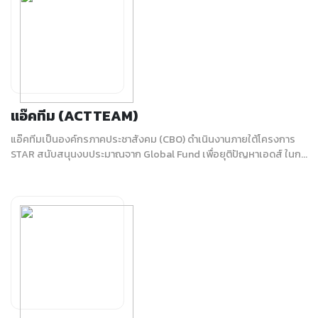
แอ๊คทีม (ACTTEAM)
แอ๊คทีมเป็นองค์กรภาคประชาสังคม (CBO) ดำเนินงานภายใต้โครงการ
STAR สนับสนุนงบประมาณจาก Global Fund เพื่อยุติปัญหาเอดส์ ในก...