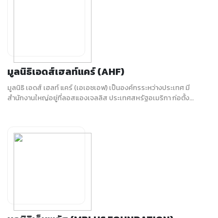
มูลนิธิเอดส์เฮลท์แคร์ (AHF)
มูลนิธิ เอดส์ เฮลท์ แคร์ (เอเอชเอฟ) เป็นองค์กรระหว่างประเทศ มี
สำนักงานใหญ่อยู่ที่ลอสแองเจลลิส ประเทศสหรัฐอเมริกา ก่อตั้ง...