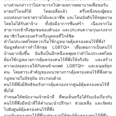
บางส่วนกล่าวว่าไม่สามารถไปตามสถานพยาบาลเพื่อขอรับ
ยาฮอร์โมนส์ได้ โดยเฉลี่ยแล้ว ครึ่งหนึ่งของผู้ตอบ
แบบสอบถามขาดรายได้และอาชีพ และโดนบังคับให้หยุดงาน
โดยไม่ได้รับค่าจ้าง ทั้งยังมีอาการซึมเศร้า เนื่องจากไม่
สามารถเข้าถึงชุมชนของตัวเอง และประสบความรุนแรงจาก
สมาชิกในครอบครัวหรือบุคคลที่ใกล้ชิด
ทำไมประเทศไทยควรเริ่มใช้กฎหมายคุ้มครองคนไร้ที่พึ่ง?
ข้อมูลดังกล่าวทำให้กลุ่ม LGBTQI+ เสี่ยงต่อการเป็นคนไร้
บ้านมากยิ่งขึ้น นั่นจึงเป็นอีกหนึ่งเหตุผลว่าทำไมประเทศไทย
ต้องใช้กฎหมายการคุ้มครองคนไร้ที่พึ่งให้จริงจัง และสร้าง
ความปลอดภะยให้กับคนข้ามเพศ LGBTQI+ และมนุษย์ทุก
คน โดยสาระสำคัญของแนวทางการคุ้มครองคนไร้ที่พึ่งตาม
กฎหมายในปัจจุบัน ประกอบด้วย
คนไร้ที่พึ่งมีสิทธิขอรับการคุ้มครองจากศูนย์คุ้มครองคนไร้ที่
พึ่งได้
กำหนดให้พนักงานเจ้าหน้าที่ ที่พบเห็นหรือได้รับแจ้งเกี่ยวกับ
คนไร้ที่พึ่งมีหน้าที่ให้คำแนะนำปรึกษา ช่วยเหลือ และจัดส่ง
ไปยังศูนย์คุ้มครองคนไร้ที่พึ่ง
การคุ้มครองคนไร้ที่พึ่งแต่ละรายให้ศูนย์คุ้มครองคนไร้ที่พึ่ง