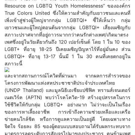
Resource on LGBTQ Youth Homelessness” ขององค์กร
True Colors United ซึ่งให้ความสำคัญกับเยาวชนและคนที่
เพิ่งเข้าสู่ช่วงผู้ใหญ่จากกลุ่ม LGBTQI+ ชี้ให้เห็นว่า กลุ่ม
เยาวชนและผู้ใหญ่ตอนต้นจากกลุ่ม LGBTQI+ เสี่ยงเผชิญกับ
สภาวะปราศจากที่อยู่ถาวรมากกว่าคนรักต่างเพศ/เกิดมาตรง
เพศซึ่งอยู่ในวัยเดียวกันถึง 120 เปอร์เซ็นต์ โดย 1 ใน 10 ของ
LGBT+ ที่อายุ 18-25 ปีเคยเผชิญปัญหาไร้ที่อยู่มั่นคง ส่วน
LGBTQI+ ที่อายุ 13-17 นั้นมี 1 ใน 30 คนที่เคยตกอยู่ใน
สภาวะนี้
และจากสถานการณ์โควิดที่ผ่านมา จากผลการสำรวจของ
โครงการพัฒนาแห่งสหประชาชาติประจำประเทศไทย
(UNDP Thailand) และมูลนิธิเอเชียแปซิฟิค ทรานส์เจนเดอร์
เนตเวิร์ค (APTN) พบว่าโรคโควิด-19 สร้างอุปสรรคในการ
ใช้ชีวิตให้กับกลุ่ม LGBTQ+ อย่างมาก ไม่ว่าจะเป็นในเรื่อง
ของการหาเลี้ยงอาชีพ การเข้าถึงความช่วยเหลือและเครือ
ข่ายคนใกล้ชิด หรือการดูแลความเป็นอยู่ดี โดยเฉพาะทาง
จิตใจ ร้อยละ 85 ของผู้ตอบแบบสอบถามได้รับผลกระทบจาก
มาตรการลดระดับการสัญจรไปมาของประชากร คนข้ามเพศ