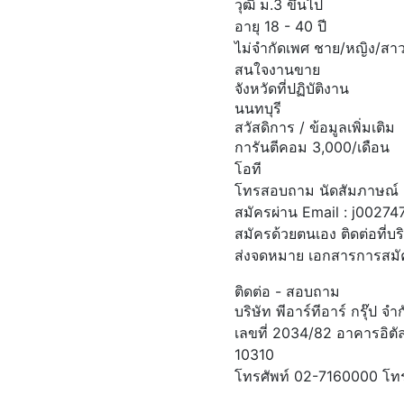
วุฒิ ม.3 ขึ้นไป
อายุ 18 - 40 ปี
ไม่จำกัดเพศ ชาย/หญิง/สา
สนใจงานขาย
จังหวัดที่ปฏิบัติงาน
นนทบุรี
สวัสดิการ / ข้อมูลเพิ่มเติม
การันตีคอม 3,000/เดือน
โอที
โทรสอบถาม นัดสัมภาษณ์ 
สมัครผ่าน Email :
j00274
สมัครด้วยตนเอง ติดต่อที่บ
ส่งจดหมาย เอกสารการสม
ติดต่อ - สอบถาม
บริษัท พีอาร์ทีอาร์ กรุ๊ป จ
เลขที่ 2034/82 อาคารอิตั
10310
โทรศัพท์ 02-7160000 โท