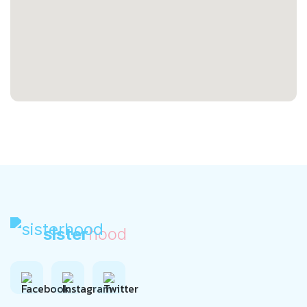
sister
hood