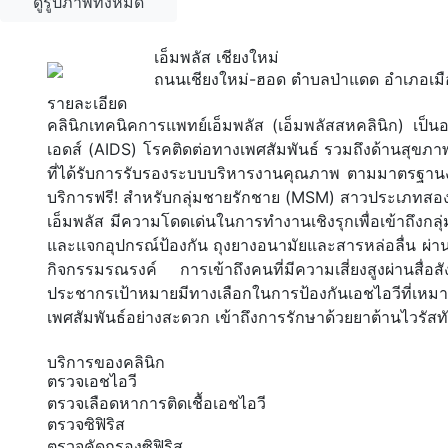
ดูรูปภาพทั้งหมด
เอ็มพลัส เชียงใหม่
ถนนเชียงใหม่-ฮอด ตำบลป่าแดด อำเภอเมือง
รายละเอียด
คลินิกเทคนิคการแพทย์เอ็มพลัส (เอ็มพลัสสหคลินิก) เป็
เอดส์ (AIDS) โรคติดต่อทางเพศสัมพันธ์ รวมถึงด้านสุข
ที่ได้รับการรับรองระบบบริหารงานคุณภาพ ตามมาตรฐาน
บริการฟรี! สำหรับกลุ่มชายรักชาย (MSM) สาวประเภท
เอ็มพลัส มีความโดดเด่นในการทำงานเชิงรุกเพื่อเข้าถึงก
และแจกอุปกรณ์ป้องกัน ถุงยางอนามัยและสารหล่อลื่น ผ่านก
กิจกรรมรณรงค์ การเข้าถึงคนที่มีความเสี่ยงสูงผ่านสื่
ประชากรเป้าหมายมีทางเลือกในการป้องกันเอชไอวีที่เหมา
เพศสัมพันธ์อย่างสะดวก เข้าถึงการรักษาด้วยยาต้านไวรัสทั
บริการของคลินิก
ตรวจเอชไอวี
ตรวจเลือดหาการติดเชื้อเอชไอวี
ตรวจซิฟิริส
ตรวจคัดกรองซิฟิริส