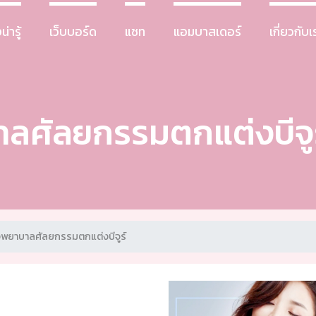
น่ารู้
เว็บบอร์ด
แชท
แอมบาสเดอร์
เกี่ยวกับเ
ลศัลยกรรมตกแต่งบีจูร
งพยาบาลศัลยกรรมตกแต่งบีจูร์