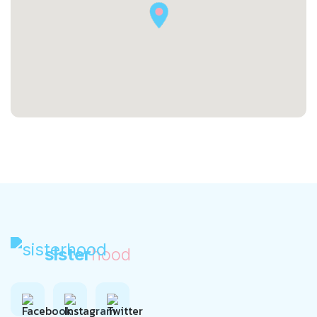
sister
hood