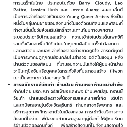
การแดร็กในไทย ประกอบไปด้วย Barry Cloudy, Leo
Pattra, Jessica Hush และ Jessie Aueng ผลงานชิ้นนี้
เป็นการเล่าเรื่องราวชีวิตของ Young Queer Artists ซึ่งเป็น
หนึ่งในกลุ่มคนชายขอบสังคมทั้งในแง่ตัวตนศิลปินและศิลปะที่
ทํางานชิ้นนี้ชว่ยส่งเสริมสิทธิ์ความเท่าเทียมทางเพศตาม
ระบอบประชาธิปไตยและสร้าง ความเข้าใจในประเด็นเพศวิถี
รวมทั้งยังมอบพื้นที่ให้แก่คนในชุมชนศิลปินแดร็กได้ออกมา
แสดงตัวตนและบอกเล่าเรื่องราวอย่างภาคภูมิใจ สารคดีชุดนี้
เป็นการพาคนดูทุกคนย้อนกลับไปสํารวจ อดีตในแง่มุม หลัง
ม่านตัวตนของศิลปิน ที่มามอบความบันเทิงให้ผู้ชมหน้าม่าน
ว่ามีเหตุปัจจัยหรือบุคคลใดกระทั่งสิ่งที่ประกอบสร้าง ให้พวก
เขาเป็นพวกเขาได้อย่างทุกวันนี้
สารคดีทรานส์วัยเก๋า: ห้ามป่วย ห้ามเหงา ห้ามเฒ่าลำพัง
กำกับโดย ปริญญา จรัสเพ็ชร และเพจ ข้ามเพศมีสุข ทรานซ์
วัยเก๋า นำเสนอเรื่องราวพี่น้องทอมและกะเทยที่เกิด เติบโต
และเกษียณอายุในจังหวัดสุรินทร์ ท่ามกลางทรัพยากร และ
บริการสุขภาพที่กระจุกตัวในเมืองหลวง การเข้าถึงบริการทาง
สังคมที่ไม่ง่าย พี่น้องคนข้ามเพศสูงอายุคู่นี้จะทำให้ผู้ชมเรียน
รู้ผ่านชีวิตของคนทั้งคู่ เพื่อสร้างสังคมที่ไม่ทิ้งคนสูงอายุไว้