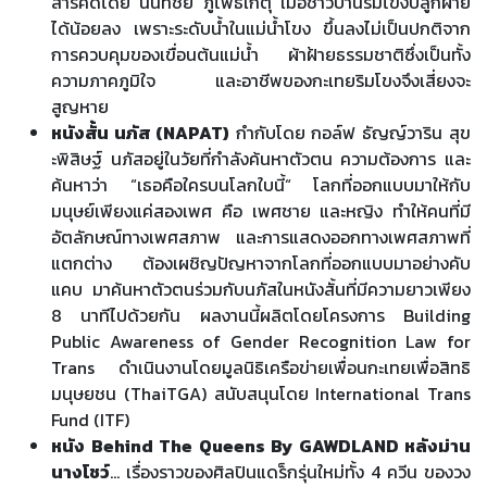
สารคดีโดย นันทชัย ภู่โพธิ์เกตุ เมื่อชาวบ้านริมโขงปลูกฝ้าย
ได้น้อยลง เพราะระดับน้ำในแม่น้ำโขง ขึ้นลงไม่เป็นปกติจาก
การควบคุมของเขื่อนต้นแม่น้ำ ผ้าฝ้ายธรรมชาติซึ่งเป็นทั้ง
ความภาคภูมิใจ และอาชีพของกะเทยริมโขงจึงเสี่ยงจะ
สูญหาย
หนังสั้น นภัส (NAPAT)
กำกับโดย กอล์ฟ ธัญญ์วาริน สุข
ะพิสิษฐ์ นภัสอยู่ในวัยที่กำลังค้นหาตัวตน ความต้องการ และ
ค้นหาว่า “เธอคือใครบนโลกใบนี้“ โลกที่ออกแบบมาให้กับ
มนุษย์เพียงแค่สองเพศ คือ เพศชาย และหญิง ทำให้คนที่มี
อัตลักษณ์ทางเพศสภาพ และการแสดงออกทางเพศสภาพที่
แตกต่าง ต้องเผชิญปัญหาจากโลกที่ออกแบบมาอย่างคับ
แคบ มาค้นหาตัวตนร่วมกับนภัสในหนังสั้นที่มีความยาวเพียง
8 นาทีไปด้วยกัน ผลงานนี้ผลิตโดยโครงการ Building
Public Awareness of Gender Recognition Law for
Trans ดำเนินงานโดยมูลนิธิเครือข่ายเพื่อนกะเทยเพื่อสิทธิ
มนุษยชน (ThaiTGA) สนับสนุนโดย International Trans
Fund (ITF)
หนัง Behind The Queens By GAWDLAND หลังม่าน
นางโชว์
... เรื่องราวของศิลปินแดร็กรุ่นใหม่ทั้ง 4 ควีน ของวง