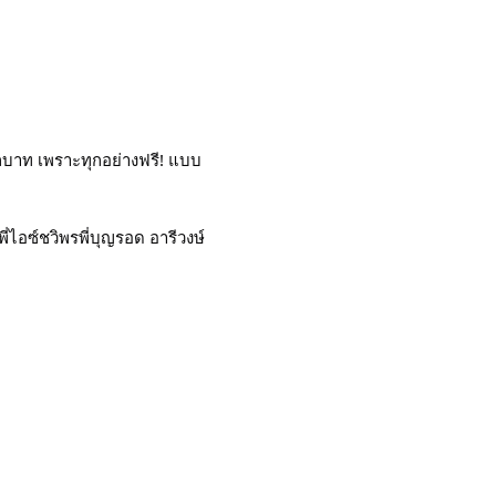
กบาท เพราะทุกอย่างฟรี! แบบ
ี่ไอซ์ชวิพรพี่บุญรอด อารีวงษ์ 