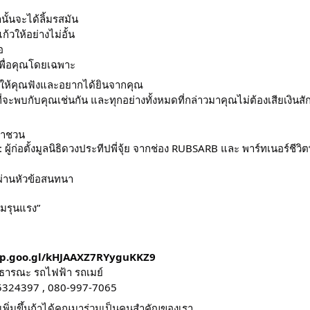
านั้นจะได้ลิ้มรสมัน
ก้วให้อย่างไม่อั้น
อ
เพื่อคุณโดยเฉพาะ
่าให้คุณฟังและอยากได้ยินจากคุณ
พบกับคุณเช่นกัน และทุกอย่างทั้งหมดที่กล่าวมาคุณไม่ต้องเสียเงินสั
เราชวน
ผู้ก่อตั้งมูลนิธิดวงประทีปพี่จุ้ย จากช่อง RUBSARB และ พาร์ทเนอร์ชีวิตพ
่านหัวข้อสนทนา
ามรุนแรง”
3
pp.goo.gl/kHJAAXZ7RYyguKKZ9
ธารณะ รถไฟฟ้า รถเมย์
835324397 , 080-997-7065
เพิ่มขึ้นถ้าได้คุณมาร่วมเป็นคนสำคัญของเรา