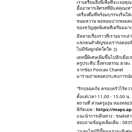
เราเตรียมสิ่งนี้เพื่อที่จะเจอคุณ
มื้ออาหารเลิศรสที่มีแค่คุณเท่
เครื่องดื่มที่พร้อมบรรจงรินใส่แ
ขนมหวาน พอหอมปากหอมค
ของขวัญสุดพิเศษที่เตรียมมา
มีหลายเรื่องราวที่เราอยากเล
แขกคนสำคัญของเรารอคอยที่จะ
ไม่มีข้อผูกมัดใดใด :))
เดทนี้พิเศษเพิ่มขึ้นไปอีกเมื่อ
ครูประทีป อึ้งทรงธรรม ฮาตะ : 
จากช่อง Poocao Chanel
มาร่วมถ่ายทอดประสบการณ์ผ
“รักปลอดภัย ครอบครัวไร้คว
ตั้งแต่เวลา 11.00 - 15.00 น.
สถานที่ สวนครูองุ่น ทองหล่อ
พิกัดเมพ : 
https://maps.a
แนะนำการเดินทาง : ขนส่งสา
สอบถามข้อมูลเพิ่มเติม : 0
วาเลนไทน์ปีนี้ของเราจะพิเศษ