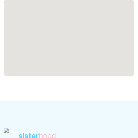
sister
hood