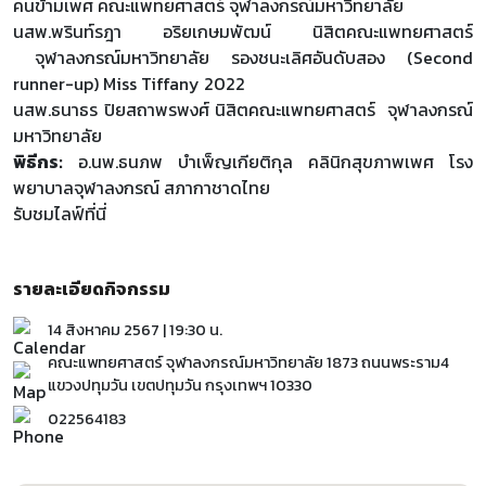
คนข้ามเพศ คณะแพทยศาสตร์ จุฬาลงกรณ์มหาวิทยาลัย
นสพ.พรินท์รฎา อริยเกษมพัฒน์ นิสิตคณะแพทยศาสตร์
จุฬาลงกรณ์มหาวิทยาลัย รองชนะเลิศอันดับสอง (Second
runner-up) Miss Tiffany 2022
นสพ.ธนาธร ปิยสถาพรพงศ์ นิสิตคณะแพทยศาสตร์ จุฬาลงกรณ์
มหาวิทยาลัย
พิธีกร:
อ.นพ.ธนภพ บำเพ็ญเกียติกุล คลินิกสุขภาพเพศ โรง
พยาบาลจุฬาลงกรณ์ สภากาชาดไทย
รับชมไลฟ์
ที่นี่
รายละเอียดกิจกรรม
14 สิงหาคม 2567 | 19:30 น.
คณะแพทยศาสตร์ จุฬาลงกรณ์มหาวิทยาลัย 1873 ถนนพระราม4
แขวงปทุมวัน เขตปทุมวัน กรุงเทพฯ 10330
022564183