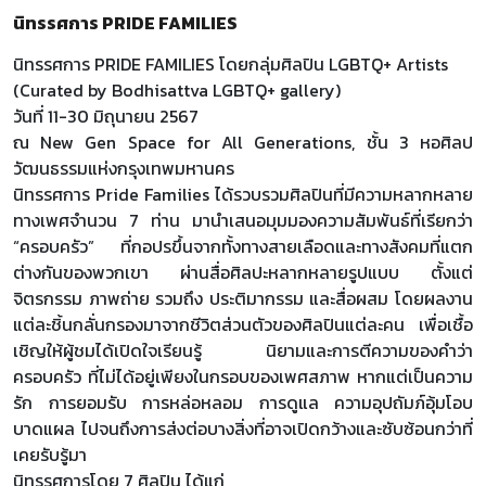
นิทรรศการ PRIDE FAMILIES
นิทรรศการ PRIDE FAMILIES โดยกลุ่มศิลปิน LGBTQ+ Artists
(Curated by Bodhisattva LGBTQ+ gallery)
วันที่ 11-30 มิถุนายน 2567
ณ New Gen Space for All Generations, ชั้น 3 หอศิลป
วัฒนธรรมแห่งกรุงเทพมหานคร
นิทรรศการ Pride Families ได้รวบรวมศิลปินที่มีความหลากหลาย
ทางเพศจำนวน 7 ท่าน มานำเสนอมุมมองความสัมพันธ์ที่เรียกว่า
“ครอบครัว” ที่กอปรขึ้นจากทั้งทางสายเลือดและทางสังคมที่แตก
ต่างกันของพวกเขา ผ่านสื่อศิลปะหลากหลายรูปแบบ ตั้งแต่
จิตรกรรม ภาพถ่าย รวมถึง ประติมากรรม และสื่อผสม โดยผลงาน
แต่ละชิ้นกลั่นกรองมาจากชีวิตส่วนตัวของศิลปินแต่ละคน เพื่อเชื้อ
เชิญให้ผู้ชมได้เปิดใจเรียนรู้ นิยามและการตีความของคำว่า
ครอบครัว ที่ไม่ได้อยู่เพียงในกรอบของเพศสภาพ หากแต่เป็นความ
รัก การยอมรับ การหล่อหลอม การดูแล ความอุปถัมภ์อุ้มโอบ
บาดแผล ไปจนถึงการส่งต่อบางสิ่งที่อาจเปิดกว้างและซับซ้อนกว่าที่
เคยรับรู้มา
นิทรรศการโดย 7 ศิลปิน ได้แก่