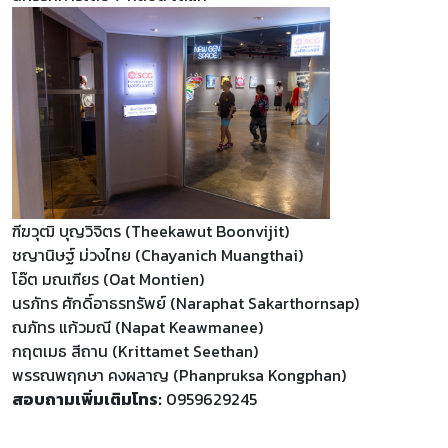
ฑีฆวุฒิ บุญวิจิตร (Theekawut Boonvijit)
ชญานิษฐ์ ม่วงไทย (Chayanich Muangthai)
โอ๊ต มณเฑียร (Oat Montien)
นรภัทร ศักดิ์อาธรทรัพย์ (Naraphat Sakarthornsap)
ณภัทร แก้วมณี (Napat Keawmanee)
กฤตเมธ สีถาน (Krittamet Seethan)
พรรณพฤกษา คงผลาญ (Phanpruksa Kongphan)
สอบถามเพิ่มเติมโทร:
0959629245