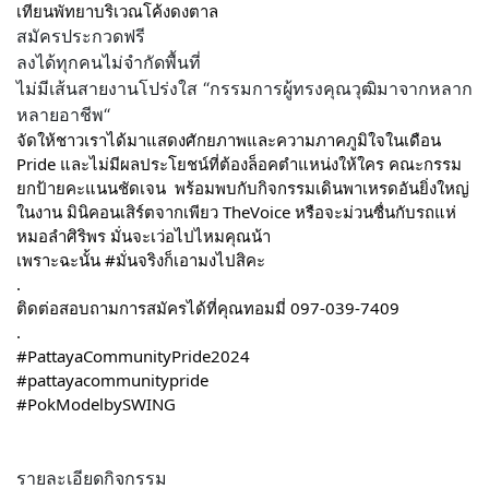
เทียนพัทยาบริเวณโค้งดงตาล  
สมัครประกวดฟรี
ลงได้ทุกคนไม่จำกัดพื้นที่
ไม่มีเส้นสายงานโปร่งใส “กรรมการผู้ทรงคุณวุฒิมาจากหลาก
หลายอาชีพ“
จัดให้ชาวเราได้มาแสดงศักยภาพและความภาคภูมิใจในเดือน 
Pride และไม่มีผลประโยชน์ที่ต้องล็อคตำแหน่งให้ใคร คณะกรรม
ยกป้ายคะแนนชัดเจน  พร้อมพบกับกิจกรรมเดินพาเหรดอันยิ่งใหญ่
ในงาน มินิคอนเสิร์ตจากเพียว TheVoice หรือจะม่วนซื่นกับรถแห่
หมอลำศิริพร มั่นจะเว่อไปไหมคุณน้า
เพราะฉะนั้น 
#มั่นจริงก็เอามงไปสิคะ
.
ติดต่อสอบถามการสมัครได้ที่คุณทอมมี่ 097-039-7409
.
#PattayaCommunityPride2024
#pattayacommunitypride
#PokModelbySWING
รายละเอียดกิจกรรม