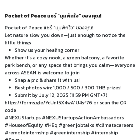
Pocket of Peace แชร์ “มุมพักใจ” ของคุณ!
Pocket of Peace แชร์ “มุมพักใจ” ของคุณ!
Let nature slow you down—just enough to notice the
little things
Show us your healing corner!
Whether it’s a cozy nook, a green balcony, a favorite
park bench, or any space that brings you calm—everyone
across ASEAN is welcome to join
Snap a pic & share it with us!
Best photos win: 1,000 / 500 / 300 THB prizes!
Submit by July 12, 2025 (11:59 PM GMT+7)
https://forms.gle/YcUnt5X4wA1U4sf76 or scan the QR
code
#NEXUStartups #NEXUStartupsActionAmbassadors
#HouseofEquity #HEq #greenjobtalks #climatecareers
#remoteinternship #greeninternship #internship