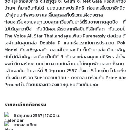
ชุดหรูหราอลังการ จะโอกูตูร์ จะ Galm จะ Met Gala หรือจะผ้าถุง
บ้านๆ ก็มาเดินกันได้ บนถนนเทพประสิทธิ ก่อนจะเลี้ยวมาอีกนิด
เข้าสู่ถนนทัพพระยา และสิ้นสุดลงที่บริเวณโค้งดงตาล
ก่อนจะเริ่มความสนุกแบบสุดเหวี่ยงกับปาร์ตี้ริมชายหาดสุดปัง ที่
ไม่ได้มุสาวาปึ้ง! กับมินิคอนเสิร์ตจากศิลปินที่เลิศที่สุด กับแชมป์
The Voice All Star Thailand คุณเพียว Purenessly ต่อด้วย ดี
เจฝาแฝดสุดหล่อ Double P และครั้งแรกกับการประกวด Pok
Model ที่ขอเชิญขอท้า ขอแค่โปกและมั่น ก็เข้ามาแข่งเข้ามาเชิญ
กันได้ที่สำคัญต่อเนื่องเป็นปีที่ 3 กับรถแห่ของคุณแม่ศิริพร อำไพ
พงษ์ ที่มาสร้างความม่วน ความมันส์ แบบไม่หยุดพักตลอดทั้งงาน
แล้วเจอกัน วันเสาร์ที่ 8 มิถุนายน 2567 ตั้งแต่ 5 โมงเย็น ไปจนถึง
เที่ยงคืน บริเวณริมหาดจอมเทียน - ดงตาล มาร่วมกัน Pride และ
Pround ในตัวตนของตัวเองและชุมชนด้วยกันนะคะ
รายละเอียดกิจกรรม
8 มิถุนายน 2567 | 17:00 น.
หาดจอมเทียน