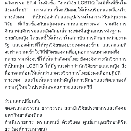
นวัตกรรม EP.4 ในหัวข้อ “งานวิจัย LGBTIQ ไม่มีพื้นที่ยืนใน
สังคมไทย?” การเสวนานี้จะเปิดเผยให้เห็นบริบทและเงื่อนไข
ทางสังคม ที่เป็นข้อจำกัดและอุปสรรคในการสนับสนุนงาน
วิจัย ที่เกี่ยวข้องกับกลุ่มคนหลากหลายทางเพศ รวมถึงการ
ศึกษาพฤติกรรมและอัตลักษณ์ทางเพศที่อยู่นอกบรรทัดฐาน
ชายกับหญิง โดยจะชี้ให้เห็นว่าในสถาบันการศึกษา หน่วยงาน
รัฐ และองค์กรที่ให้ทุนวิจัยของประเทศมองข้าม และละเลยที่
จะทำความเข้าใจวิถีชีวิตของคนที่อยู่นอกกรอบทางเพศทั้ง
หลาย รวมทั้งจะชี้ให้เห็นว่าสังคมไทย ยังคงจัดวางนักวิชาการ
ที่เป็นกลุ่ม LGBTIQ ให้มีฐานะต่ำกว่านักวิจัยชายและหญิง สิ่ง
นี้อาจสะท้อนให้เห็นว่าแวดวงวิชาการไทยยังคงเลือกปฏิบัติ
ทางเพศ และไม่เห็นความสำคัญในการศึกษาและพัฒนาองค์
ความรู้ใหม่ในประเด็นเพศสภาวะและเพศวิถี
ร่วมแลกเปลี่ยนกับ
ผศ.ดร.กนกวรรณ ธราวรรณ สถาบันวิจัยประชากรและสังคม
มหาวิทยาลัยมหิดล
ดำเนินรายการ ดร.นฤพนธ์ ด้วงวิเศษ ศูนย์มานุษยวิทยาสิริน
ธร (องค์การมหาชน)