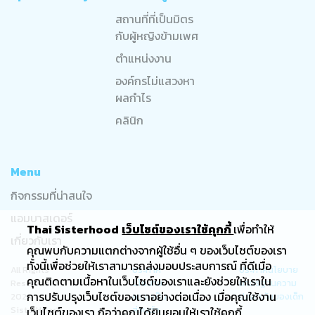
สถานที่ที่เป็นมิตร
กับผู้หญิงข้ามเพศ
ตำแหน่งงาน
องค์กรไม่แสวงหา
ผลกำไร
คลินิก
Menu
กิจกรรมที่น่าสนใจ
แอมบาสเดอร์
Thai Sisterhood
เว็บไซต์ของเราใช้คุกกี้
เพื่อทำให้
เกี่ยวกับเรา
คุณพบกับความแตกต่างจากผู้ใช้อื่น ๆ ของเว็บไซต์ของเรา
ทั้งนี้เพื่อช่วยให้เราสามารถส่งมอบประสบการณ์ ที่ดีเมื่อ
All Rights
ประกาศ
ประกาศนโยบาย
คุณติดตามเนื้อหาในเว็บไซต์ของเราและยังช่วยให้เราใน
Reserved ©
นโยบาย
มาตรฐานความ
การปรับปรุงเว็บไซต์ของเราอย่างต่อเนื่อง เมื่อคุณใช้งาน
2023
ความเป็น
ปลอดภัยของเด็ก
SisterHood
ส่วนตัว
เว็บไซต์ของเรา ถือว่าคุณได้ยินยอมให้เราใช้คุกกี้