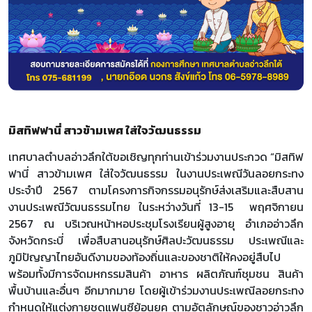
มิสทิฟฟานี่ สาวข้ามเพศ ใส่ใจวัฒนธรรม
เทศบาลตําบลอ่าวลึกใต้ขอเชิญทุกท่านเข้าร่วมงานประกวด “มิสทิฟ
ฟานี่ สาวข้ามเพศ ใส่ใจวัฒนธรรม ในงานประเพณีวันลอยกระทง
ประจําปี 2567 ตามโครงการกิจกรรมอนุรักษ์ส่งเสริมและสืบสาน
งานประเพณีวัฒนธรรมไทย ในระหว่างวันที่ 13-15 พฤศจิกายน
2567 ณ บริเวณหน้าหอประชุมโรงเรียนผู้สูงอายุ อําเภออ่าวลึก
จังหวัดกระบี่ เพื่อสืบสานอนุรักษ์ศิลปะวัฒนธรรม ประเพณีและ
ภูมิปัญญาไทยอันดีงามของท้องถิ่นและของชาติให้คงอยู่สืบไป
พร้อมทั้งมีการจัดมหกรรมสินค้า อาหาร ผลิตภัณฑ์ชุมชน สินค้า
พื้นบ้านและอื่นๆ อีกมากมาย โดยผู้เข้าร่วมงานประเพณีลอยกระทง
กําหนดให้แต่งกายชุดแฟนซีย้อนยุค ตามอัตลักษณ์ของชาวอ่าวลึก