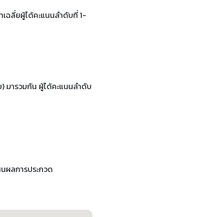
ลี่ยผู้ได้คะแนนลําดับที่ 1-
ย) มารวมกัน ผู้ได้คะแนนลําดับ
ดสินผลการประกวด