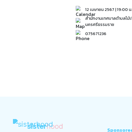
12 เมษายน 2567 | 19:00 น
สํานักงานเทศบาลตําบลไม้เร
นครศรีธรรมราช
075671236
sister
hood
Sponsore