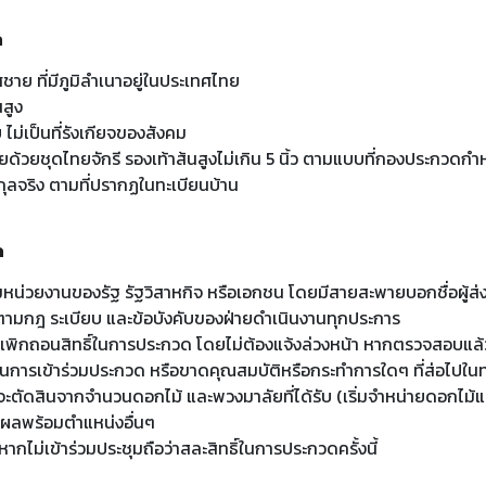
ด
าย ที่มีภูมิลําเนาอยู่ในประเทศไทย
นสูง
ไม่เป็นที่รังเกียจของสังคม
ยด้วยชุดไทยจักรี รองเท้าส้นสูงไม่เกิน 5 นิ้ว ตามแบบที่กองประกวดกํ
สกุลจริง ตามที่ปรากฏในทะเบียนบ้าน
ด
หน่วยงานของรัฐ รัฐวิสาหกิจ หรือเอกชน โดยมีสายสะพายบอกชื่อผู้ส่
ติตามกฎ ระเบียบ และข้อบังคับของฝ่ายดําเนินงานทุกประการ
พิกถอนสิทธิ์ในการประกวด โดยไม่ต้องแจ้งล่วงหน้า หากตรวจสอบแล้วพ
การเข้าร่วมประกวด หรือขาดคุณสมบัติหรือกระทําการใดๆ ที่ส่อไปในท
ัดสินจากจํานวนดอกไม้ และพวงมาลัยที่ได้รับ (เริ่มจําหน่ายดอกไม้
ผลพร้อมตําแหน่งอื่นๆ
ากไม่เข้าร่วมประชุมถือว่าสละสิทธิ์ในการประกวดครั้งนี้