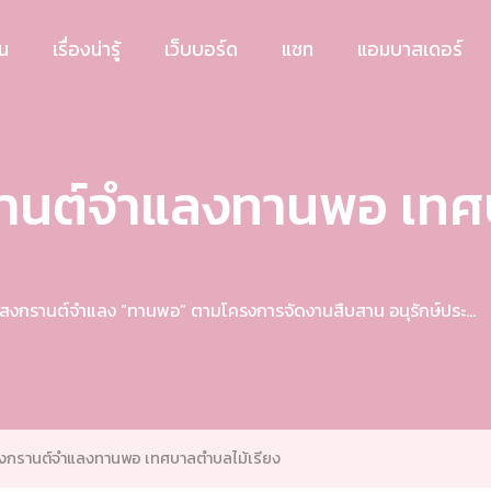
อน
เรื่องน่ารู้
เว็บบอร์ด
แชท
แอมบาสเดอร์
านต์จําแลงทานพอ เทศ
กรานต์จําแลง “ทานพอ” ตามโครงการจัดงานสืบสาน อนุรักษ์ประ...
กรานต์จําแลงทานพอ เทศบาลตําบลไม้เรียง