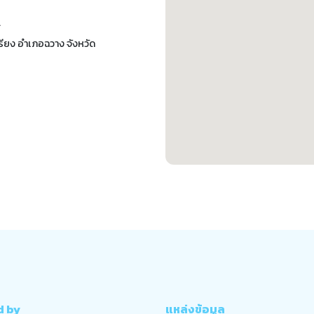
.
ียง อําเภอฉวาง จังหวัด
d by
แหล่งข้อมูล