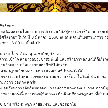
รีศรีสยาม
ห์ของวัฒนธรรมไทย ผ่านการประกวด “มิสสุพรรณิการ์” อาหารรสเ
ศรีสยาม” ใน​วันที่​ 8 มีนาคม​ 2568 ณ​ ถนนคนเดินเซราะกราว วอล
ั้งแต่เวลา 18.00 น. เป็นต้นไป
มเพศ ไม่จํากัดอายุ ไม่จํากัดภูมิลําเนา
 ความเข้าใจ สามารถประชาสัมพันธ์ และสร้างภาพลักษณ์ที่ดีเกี่ยวกับ
นโรคร้ายแรง หรือประกอบอาชีพที่ไม่สุจริต
ัติตามกฎระเบียบของกองประกวดตามที่กำหนดไว้ได้
มาลงทะเบียนรับหมายเลขและเตรียมความพร้อม ในวันที่ 8 มีนาคม
ะกราว วอคกิ้ง สตรีท
และยอมรับผลการตัดสินของคณะกรรมการ และกองประกวด หากมีบุค
การจัดงานครั้งนี้ ทางคณะผู้จัดงานจะดำเนินคดีทางกฎหมายที่กำหนด
000 บาท พร้อมมงกุฎ สายสะพาย และช่อดอกไม้