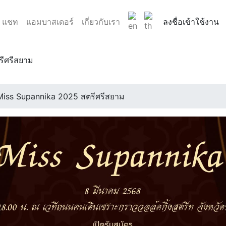
แชท
แอมบาสเดอร์
เกี่ยวกับเรา
ลงชื่อเข้าใช้งาน
รีศรีสยาม
์ของวัฒนธรรมไทย ผ่านการประกวด “มิสสุพรรณิการ์” อาหารรสเล.
.
Miss Supannika 2025 สตรีศรีสยาม