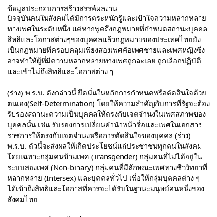
ข้อมูลประกอบการสร้างสรรค์ผลงาน 
ปัจจุบันคนในสังคมได้มีการตระหนักรู้และเข้าใจความหลากหลาย
ทางเพศในระดับหนึ่ง แต่หากพูดถึงกฎหมายที่กำหนดสถานะบุคคล 
สิทธิและโอกาสต่างๆของบุคคลแล้วกฎหมายของประเทศไทยยัง
เป็นกฎหมายที่ครอบคลุมเพียงสองเพศคือเพศชายและเพศหญิงซึ่ง
อาจทำให้ผู้ที่มีความหลากหลายทางเพศถูกละเลย ถูกเลือกปฏิบัติ 
และเข้าไม่ถึงสิทธิและโอกาสต่าง ๆ
(ร่าง) พ.ร.บ. ดังกล่าวนี้ ยึดมั่นในหลักการกำหนดหรือตัดสินใจด้วย
ตนเอง(Self-Determination) โดยให้ความสำคัญกับการที่รัฐจะต้อง
รับรองสถานะความเป็นบุคคลให้ตรงกับเจตจำนงในเพศสภาพของ
บุคคลนั้น เช่น รับรองการเปลี่ยนคำนำหน้าชื่อและเพศในเอกสาร
ราชการให้ตรงกับเจตจำนงหรือการตัดสินใจของบุคคล (ร่าง) 
พ.ร.บ. ตัวนี้จะส่งผลให้เกิดประโยชน์แก่ประชาชนทุกคนในสังคม 
โดยเฉพาะกลุ่มคนข้ามเพศ (Transgender) กลุ่มคนที่ไม่ได้อยู่ใน
ระบบสองเพศ (Non-binary) กลุ่มคนที่มีลักษณะเพศทางชีววิทยาที่
หลากหลาย (Intersex) และบุคคลทั่วไป เพื่อให้กลุ่มบุคคลต่าง ๆ 
ได้เข้าถึงสิทธิและโอกาสที่ควรจะได้รับในฐานะมนุษย์คนหนึ่งของ
สังคมไทย