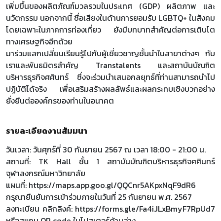
เพิ่มขึ้นของผลิตภัณฑ์มวลรวมในประเทศ (GDP) ผลิตภาพ และ
นวัตกรรม นอกจากนี้ ชื่อเสียงในด้านการยอมรับ LGBTQ+ ในสังคม
โดยเฉพาะในภาคการท่องเที่ยว ยังมีบทบาทสำคัญต่อการเติบโต
ทางเศรษฐกิจอีกด้วย
มาร่วมแลกเปลี่ยนเรียนรู้ไปกับผู้เชี่ยวชาญชั้นนำในสาขาต่างๆ กับ
เราและพันธมิตรสำคัญ Transtalents และสถาบันบัณฑิต
บริหารธุรกิจศศินทร์ ซึ่งจะร่วมนำเสนอกลยุทธ์ที่ท่านสามารถนำไป
ปฏิบัติได้จริง เพื่อเสริมสร้างผลลัพธ์และผลกระทบเชิงบวกอย่าง
ยั่งยืนต่อองค์กรของท่านในอนาคต
รายละเอียดงานสัมมนา
วันเวลา: วันศุกร์ที่ 30 กันยายน 2567 ณ เวลา 18:00 - 21:00 น.
สถานที่: TK Hall ชั้น 1 สถาบันบัณฑิตบริหารธุรกิจศศินทร์
จุฬาลงกรณ์มหาวิทยาลัย
แผนที่: https://maps.app.goo.gl/QQCnr5AKpxNqF9dR6
กรุณายืนยันการเข้าร่วมภายในวันที่ 25 กันยายน พ.ศ. 2567
ลงทะเบียน คลิกลิงค์:
https://forms.gle/Fa4iJLxBmyF7RpUd7
หรือสแกน QR code ในโปสเตอร์ด้านล่าง