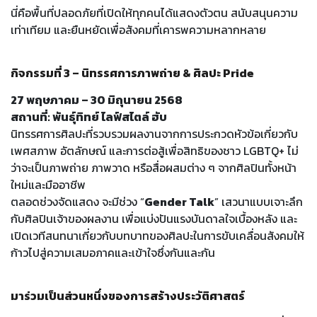
นี่คือพื้นที่ปลอดภัยที่เปิดให้ทุกคนได้แสดงตัวตน สนับสนุนความ
เท่าเทียม และยืนหยัดเพื่อสังคมที่เคารพความหลากหลาย
กิจกรรมที่ 3 – นิทรรศการภาพถ่าย & ศิลปะ Pride
27 พฤษภาคม – 30 มิถุนายน 2568
สถานที่: พันธุ์ทิทย์ ไลฟ์สไตล์ ฮับ
นิทรรศการศิลปะที่รวบรวมผลงานจากการประกวดหัวข้อเกี่ยวกับ
เพศสภาพ อัตลักษณ์ และการต่อสู้เพื่อสิทธิของชาว LGBTQ+ ไม่
ว่าจะเป็นภาพถ่าย ภาพวาด หรือสื่อผสมต่าง ๆ จากศิลปินทั้งหน้า
ใหม่และมืออาชีพ
ตลอดช่วงจัดแสดง จะมีช่วง “
Gender Talk
” เสวนาแบบเจาะลึก
กับศิลปินเจ้าของผลงาน เพื่อแบ่งปันแรงบันดาลใจเบื้องหลัง และ
เปิดเวทีสนทนาเกี่ยวกับบทบาทของศิลปะในการขับเคลื่อนสังคมให้
ก้าวไปสู่ความเสมอภาคและเข้าใจซึ่งกันและกัน
มาร่วมเป็นส่วนหนึ่งของการสร้างประวัติศาสตร์