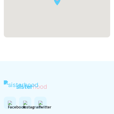
sister
hood