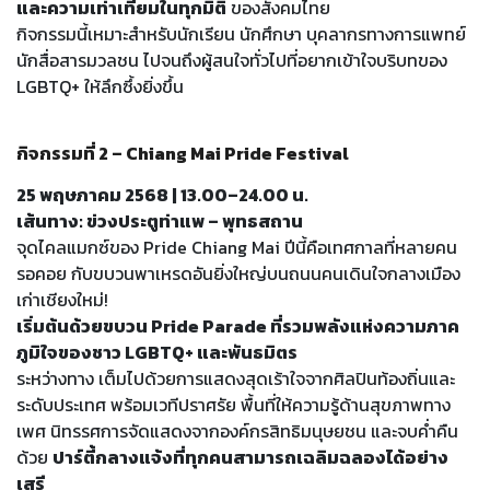
และความเท่าเทียมในทุกมิติ
ของสังคมไทย
กิจกรรมนี้เหมาะสำหรับนักเรียน นักศึกษา บุคลากรทางการแพทย์
นักสื่อสารมวลชน ไปจนถึงผู้สนใจทั่วไปที่อยากเข้าใจบริบทของ
LGBTQ+ ให้ลึกซึ้งยิ่งขึ้น
กิจกรรมที่ 2 – Chiang Mai Pride Festival
25 พฤษภาคม 2568 | 13.00–24.00 น.
เส้นทาง: ข่วงประตูท่าแพ – พุทธสถาน
จุดไคลแมกซ์ของ Pride Chiang Mai ปีนี้คือเทศกาลที่หลายคน
รอคอย กับขบวนพาเหรดอันยิ่งใหญ่บนถนนคนเดินใจกลางเมือง
เก่าเชียงใหม่!
เริ่มต้นด้วยขบวน Pride Parade ที่รวมพลังแห่งความภาค
ภูมิใจของชาว LGBTQ+ และพันธมิตร
ระหว่างทาง เต็มไปด้วยการแสดงสุดเร้าใจจากศิลปินท้องถิ่นและ
ระดับประเทศ พร้อมเวทีปราศรัย พื้นที่ให้ความรู้ด้านสุขภาพทาง
เพศ นิทรรศการจัดแสดงจากองค์กรสิทธิมนุษยชน และจบค่ำคืน
ด้วย
ปาร์ตี้กลางแจ้งที่ทุกคนสามารถเฉลิมฉลองได้อย่าง
เสรี