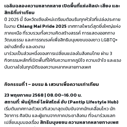
เฉลิมฉลองความหลากหลาย เปิดพื้นที่แห่งศิลปะ เสียง และ
สิทธิที่เท่าเทียม
ปี 2025 นี้ จังหวัดเชียงใหม่เตรียมต้อนรับทุกหัวใจที่เปล่งประกาย
ในงาน
Chiang Mai Pride 2025
เทศกาลไพรด์สุดยิ่งใหญ่แห่ง
ภาคเหนือ ที่รวบรวมทั้งความคิดสร้างสรรค์ การแสดงออกทาง
วัฒนธรรม และการรณรงค์เพื่อสิทธิมนุษยชนของชาว LGBTQ+
อย่างลึกซึ้ง และงดงาม
มาร่วมเป็นส่วนหนึ่งของการเปลี่ยนแปลงในสังคมไทย ผ่าน 3
กิจกรรมหลักที่เปิดพื้นที่ให้กับความภาคภูมิใจ ความเข้าใจ และแรง
บันดาลใจในทุกมิติของความหลากหลายทางเพศ
กิจกรรมที่ 1 – อบรม & เสวนาเพื่อความเท่าเทียม
23 พฤษภาคม 2568 | 08.00–16.00 น.
สถานที่: พันธุ์ทิทย์ ไลฟ์สไตล์ ฮับ (Pantip Lifestyle Hub)
เริ่มต้นเทศกาลด้วยเวทีเสวนาสุดเข้มข้นจากนักเคลื่อนไหว นัก
วิชาการ ศิลปิน และผู้แทนจากภาคประชาสังคม ที่จะมาร่วมแลก
เปลี่ยนมุมมองเรื่อง
สิทธิมนุษยชน ความหลากหลายทางเพศ