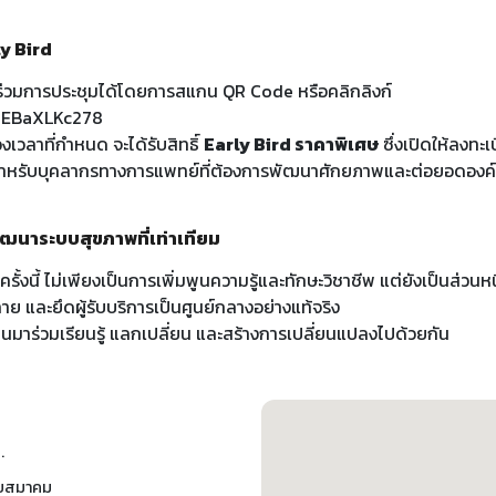
ly Bird
าร่วมการประชุมได้โดยการสแกน QR Code หรือคลิกลิงก์
JMEBaXLKc278
วงเวลาที่กำหนด จะได้รับสิทธิ์
Early Bird ราคาพิเศษ
ซึ่งเปิดให้ลงทะ
หรับบุคลากรทางการแพทย์ที่ต้องการพัฒนาศักยภาพและต่อยอดองค์ควา
ัฒนาระบบสุขภาพที่เท่าเทียม
รั้งนี้ ไม่เพียงเป็นการเพิ่มพูนความรู้และทักษะวิชาชีพ แต่ยังเป็นส่วน
 และยึดผู้รับบริการเป็นศูนย์กลางอย่างแท้จริง
าร่วมเรียนรู้ แลกเปลี่ยน และสร้างการเปลี่ยนแปลงไปด้วยกัน
.
ทยสมาคม