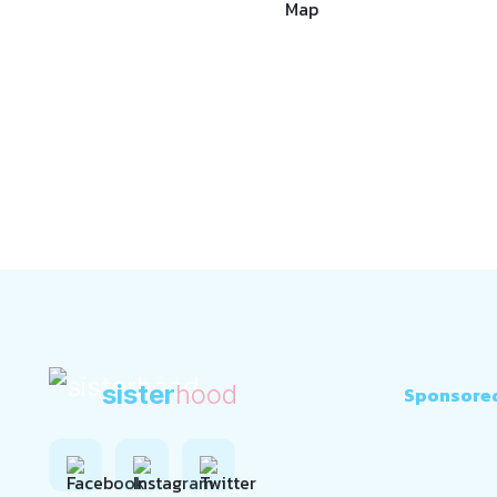
sister
hood
Sponsore