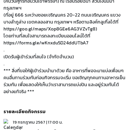
(คืนวันศุกร์ก่อนวันเข้าพรรษา) ณ เรือนร้อยฉนำ สวนเงินมีมา
กรุงเทพฯ
(ที่อยู่ 666 ระหว่างซอยเจริญนคร 20-22 ถนนเจริญนคร แขวง
บางลำภูล่าง เขตคลองสาน กรุงเทพฯ หรือตามลิงค์กลูเกิ้ลได้ที่
https://goo.gl/maps/Xop8GEe6AG3VZvTg8)
โดยท่านที่สนใจสามารถลงทะเบียนออนไลน์ได้ที่
https://forms.gle/wKnxdu5D24ddUTbA7
.
เปิดรับผู้เข้าร่วมที่สนใจ (จำกัดจำนวน)
.
*** สิ่งที่ขอให้ผู้เข้าร่วมนำมาด้วย คือ อาหารที่พอจะมาแบ่งเพื่อนๆ
คนอื่นทานร่วมกันก่อนกิจกรรมจะเริ่ม ขอเชิญทุกคนทานอาหารเย็น
ร่วมกัน เพื่อแสดงให้เห็นว่าเราสามารถแบ่งปัน และอยู่ร่วมกันได้
อย่างแท้จริง ***
รายละเอียดกิจกรรม
19 กรกฎาคม 2567 | 17:00 น.