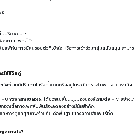
งพอ
ล์ในปริมาณมาก
ือดตามแพทย์นัด
่แพ้กัน การมีคนรอบตัวที่เข้าใจ หรือการเข้าร่วมกลุ่มสนับสนุน สามารถช
ช้ชีวิตคู่
ชไอวี
จนมีปริมาณไวรัสต่ำมากหรืออยู่ในระดับตรวจไม่พบ สามารถมีควา
 Untransmittable) ได้ช่วยเปลี่ยนมุมมองของสังคมต่อ HIV อย่างมาก
ยทอดเชื้อทางเพศสัมพันธ์จะลดลงอย่างมีนัยสำคัญ
ละการดูแลสุขภาพร่วมกัน คือพื้นฐานของความสัมพันธ์ที่ดี
คัญอย่างไร?