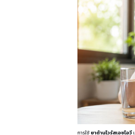
การใช้
ยาต้านไวรัสเอชไอวี
เ