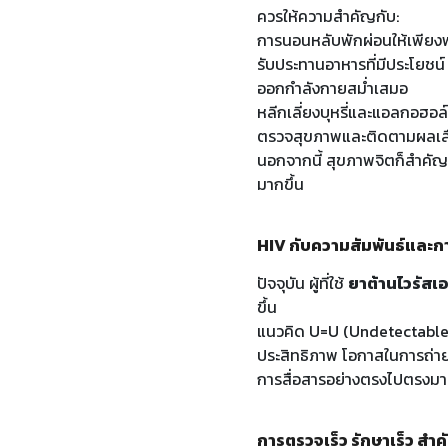
ควรให้ความสำคัญกับ:
การนอนหลับพักผ่อนให้เพีย
รับประทานอาหารที่มีประโยชน์
ออกกำลังกายสม่ำเสมอ
หลีกเลี่ยงบุหรี่และแอลกอฮอ
ตรวจสุขภาพและติดตามผลเล
นอกจากนี้ สุขภาพจิตก็สำคัญไม
มากขึ้น
HIV กับความสัมพันธ์และการใ
ปัจจุบัน ผู้ที่ใช้
ยาต้านไวรัสเอ
ขึ้น
แนวคิด U=U (Undetectable =
ประสิทธิภาพ โอกาสในการถ่า
การสื่อสารอย่างตรงไปตรงมาแ
การตรวจเร็ว รักษาเร็ว สำ