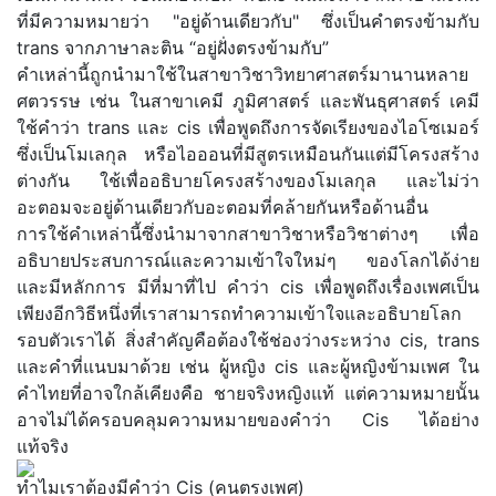
ที่มีความหมายว่า "อยู่ด้านเดียวกับ" ซึ่งเป็นคำตรงข้ามกับ
trans จากภาษาละติน “อยู่ฝั่งตรงข้ามกับ”
คำเหล่านี้ถูกนำมาใช้ในสาขาวิชาวิทยาศาสตร์มานานหลาย
ศตวรรษ เช่น ในสาขาเคมี ภูมิศาสตร์ และพันธุศาสตร์ เคมี
ใช้คำว่า trans และ cis เพื่อพูดถึงการจัดเรียงของไอโซเมอร์
ซึ่งเป็นโมเลกุล หรือไอออนที่มีสูตรเหมือนกันแต่มีโครงสร้าง
ต่างกัน ใช้เพื่ออธิบายโครงสร้างของโมเลกุล และไม่ว่า
อะตอมจะอยู่ด้านเดียวกับอะตอมที่คล้ายกันหรือด้านอื่น
การใช้คำเหล่านี้ซึ่งนำมาจากสาขาวิชาหรือวิชาต่างๆ เพื่อ
อธิบายประสบการณ์และความเข้าใจใหม่ๆ ของโลกได้ง่าย
และมีหลักการ มีที่มาที่ไป คำว่า cis เพื่อพูดถึงเรื่องเพศเป็น
เพียงอีกวิธีหนึ่งที่เราสามารถทำความเข้าใจและอธิบายโลก
รอบตัวเราได้ สิ่งสำคัญคือต้องใช้ช่องว่างระหว่าง cis, trans
และคำที่แนบมาด้วย เช่น ผู้หญิง cis และผู้หญิงข้ามเพศ ใน
คำไทยที่อาจใกล้เคียงคือ ชายจริงหญิงแท้ แต่ความหมายนั้น
อาจไม่ได้ครอบคลุมความหมายของคำว่า Cis ได้อย่าง
แท้จริง
ทำไมเราต้องมีคำว่า Cis (คนตรงเพศ)