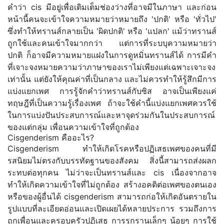
คำว่า cis มีอยู่เพื่อเติมเต็มช่องว่างที่อาจมีในภาษา และก่อน
หน้านี้คนจะเข้าใจความหมายว่าหมายถึง 'ปกติ' หรือ 'ทั่วไป'
ซึ่งทำให้ทรานส์กลายเป็น 'ผิดปกติ' หรือ 'แปลก' แม้ว่าทรานส์
ถูกใช้และคนเข้าใจมากกว่า แต่การที่ระบบุความหมายว่า
ปกติ ก็อาจมีความหมายแฝงในการดูหมิ่นทรานส์ได้ การมีคำ
ที่เจาะจงหมายความว่าภาษาของเราไม่เพียงแต่เฉพาะเจาะจง
เท่านั้น แต่ยังให้คุณค่าที่เป็นกลาง และไม่ควรทำให้รู้สึกมีการ
แบ่งแยกเพศ การรู้จักคำว่าทรานส์กับซิส อาจเป็นเพียงแค่
ทฤษฎีที่เป็นความรู้เรื่องเพศ ถ้าจะใช้คำนี้แบ่งแยกเพศควรใช้
ในการแบ่งปันประสบการณ์และหาจุดร่วมกันในประสบการณ์
ของแต่กลุ่ม เพื่อนความเข้าใจที่ถูกต้อง
Cisgenderism คืออะไร?
Cisgenderism ทำให้เกิดโรคหรือปฏิเสธเพศของคนที่มี
รสนิยมไม่ตรงกับบรรทัดฐานของสังคม สิ่งนี้สามารถส่งผลก
ระทบต่อทุกคน ไม่ว่าจะเป็นทรานส์และ cis เนื่องจากอาจ
ทำให้เกิดความเข้าใจที่ไม่ถูกต้อง สร้างอคติต่อเพศของตนเอง
หรือของผู้อื่นได้ cisgenderism สามารถก่อให้เกิดอันตรายใน
รูปแบบที่ละเอียดอ่อนและเปิดเผยได้หลายประการ รวมถึงการ
ถูกเพื่อนและครอบครัวปฏิเสธ การรุกรานเล็กๆ น้อยๆ การใช้