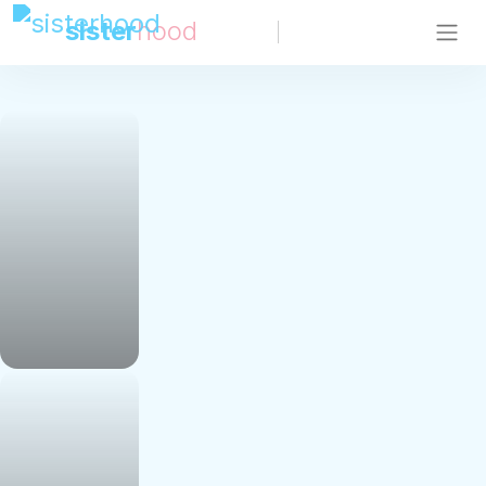
sister
hood