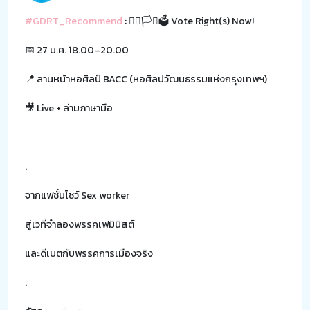
#GDRT_Recommend
: 🏳️‍🌈🏳️‍⚧️🗳️ Vote Right(s) Now!
📅 27 ม.ค. 18.00–20.00
📍 ลานหน้าหอศิลป์ BACC (หอศิลปวัฒนธรรมแห่งกรุงเทพฯ)
🎥 Live + ล่ามภาษามือ
.
จากแฟชั่นโชว์ Sex worker
สู่เวทีจำลองพรรคเฟมินิสต์
และดีเบตกับพรรคการเมืองจริง
.