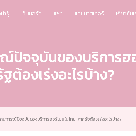
น่ารู้
เว็บบอร์ด
แชท
แอมบาสเดอร์
เกี่ยวกับเ
์ปัจจุบันของบริการฮอ
ัฐต้องเร่งอะไรบ้าง?
านการณ์ปัจจุบันของบริการฮอร์โมนในไทย: ภาครัฐต้องเร่งอะไรบ้าง?